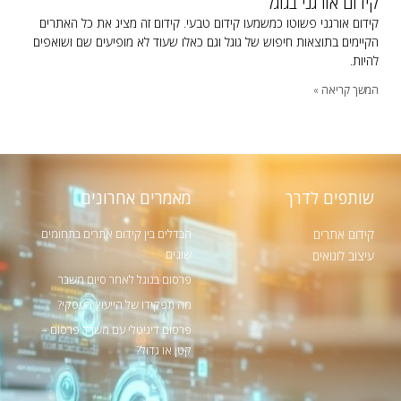
קידום אורגני בגוגל
קידום אורגני פשוטו כמשמעו קידום טבעי. קידום זה מציג את כל האתרים
הקיימים בתוצאות חיפוש של גוגל וגם כאלו שעוד לא מופיעים שם ושואפים
להיות.
המשך קריאה »
שותפים לדרך
מאמרים אחרונים
קידום אתרים
הבדלים בין קידום אתרים בתחומים
שונים
עיצוב לוגואים
פרסום בגוגל לאחר סיום משבר
מה תפקידו של הייעוץ העסקי?
פרסום דיגיטלי עם משרד פרסום –
קטן או גדול?