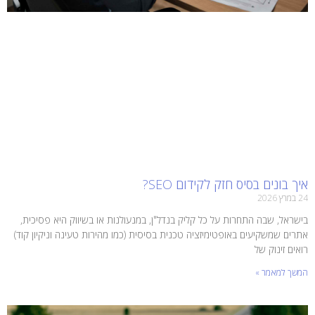
איך בונים בסיס חזק לקידום SEO?
24 במרץ 2026
בישראל, שבה התחרות על כל קליק בנדל"ן, במנעולנות או בשיווק היא פסיכית,
אתרים שמשקיעים באופטימיזציה טכנית בסיסית (כמו מהירות טעינה וניקיון קוד)
רואים זינוק של
המשך למאמר »