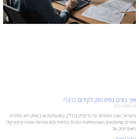
איך בונים בסיס חזק לקידום SEO?
24 במרץ 2026
בישראל, שבה התחרות על כל קליק בנדל"ן, במנעולנות או בשיווק היא פסיכית,
אתרים שמשקיעים באופטימיזציה טכנית בסיסית (כמו מהירות טעינה וניקיון קוד)
רואים זינוק של
המשך למאמר »