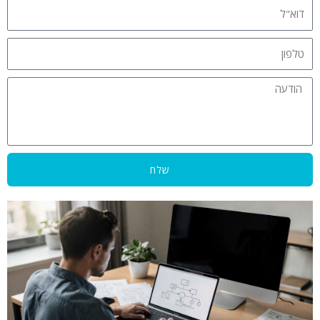
דוא"ל
טלפון
הודעה
שלח