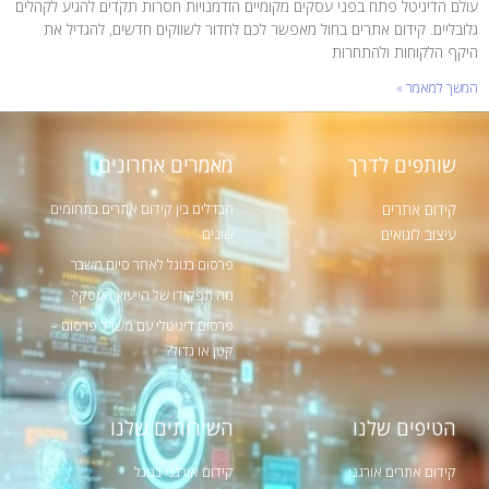
עולם הדיגיטל פתח בפני עסקים מקומיים הזדמנויות חסרות תקדים להגיע לקהלים
גלובליים. קידום אתרים בחול מאפשר לכם לחדור לשווקים חדשים, להגדיל את
היקף הלקוחות ולהתחרות
המשך למאמר »
שותפים לדרך
מאמרים אחרונים
קידום אתרים
הבדלים בין קידום אתרים בתחומים
שונים
עיצוב לוגואים
פרסום בגוגל לאחר סיום משבר
מה תפקידו של הייעוץ העסקי?
פרסום דיגיטלי עם משרד פרסום –
קטן או גדול?
הטיפים שלנו
השירותים שלנו
קידום אתרים אורגני
קידום אורגני בגוגל