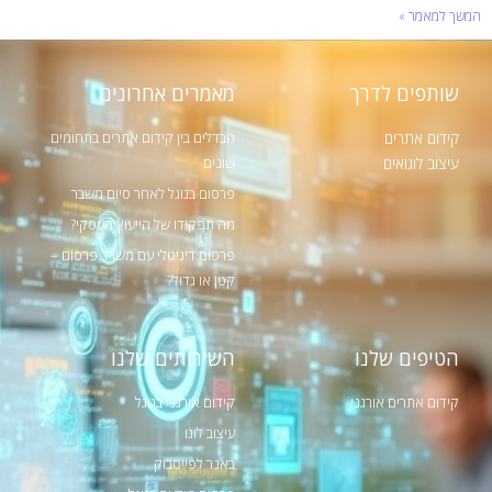
המשך למאמר »
שותפים לדרך
מאמרים אחרונים
קידום אתרים
הבדלים בין קידום אתרים בתחומים
שונים
עיצוב לוגואים
פרסום בגוגל לאחר סיום משבר
מה תפקידו של הייעוץ העסקי?
פרסום דיגיטלי עם משרד פרסום –
קטן או גדול?
הטיפים שלנו
השירותים שלנו
קידום אתרים אורגני
קידום אורגני בגוגל
עיצוב לוגו
באנר לפייסבוק